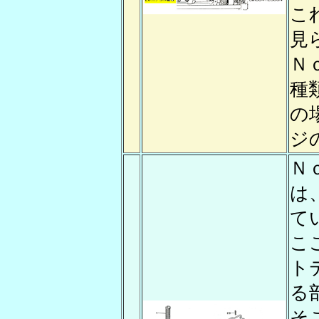
こ
見
Ｎ
種
の
ジ
Ｎ
は
て
こ
ト
る
そ