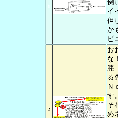
倒
1
イ
但
か
ビ
お
な
膝
る
Ｎ
す
そ
2
め