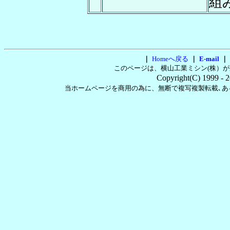
組
｜
Homeへ戻る
｜
E-mail
｜
このページは、横山工業ミシン(株）
Copyright(C) 1999
- 
当ホームページを商用の為に、無断で複写複製転載､あ