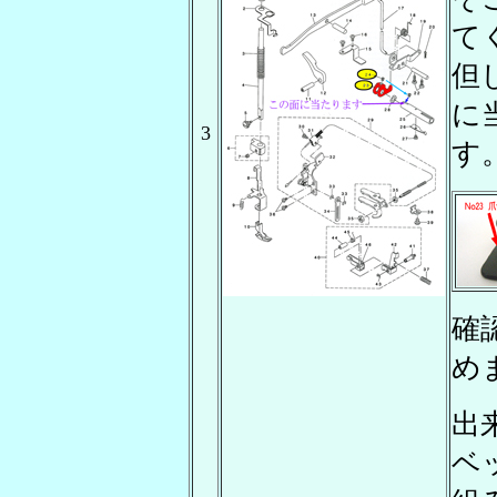
て
但
に
3
す
確
め
出
ベ