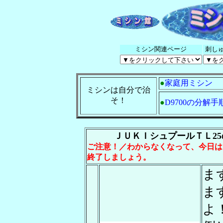
ミシン関連ページ
刺し
●
家庭用ミシン
ミシンは自分で治
そ！
●
D9700の分解手
ＪＵＫＩシュプールＴＬ2
ご注意！／わからなくなって、今日は
終了しましょう。
ま
ま
よ