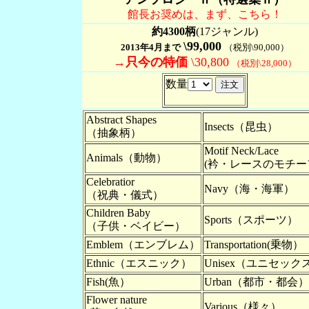
館長お奨めは、まず、こちら！
約4300柄
(17ジャンル)
\
99,000
2013年4月まで
（税別\
90,000
）
→只今の特価
\
30,800
（税別\
28,000
）
数量
Abstract Shapes
Insects（昆虫）
（抽象柄）
Motif Neck/Lace
Animals（動物）
(衿・レースのモチー
Celebratior
Navy（海・海軍）
（祝典・儀式）
Children Baby
Sports（スポーツ）
（子供・ベイビー）
Emblem（エンブレム）
Transportation(乗物）
Ethnic（エスニック）
Unisex（ユニセック
Fish(魚）
Urban（都市・都会）
Flower nature
Various（様々）