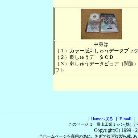
中身は
（１）カラー版刺しゅうデータブッ
（２）刺しゅうデータＣＤ
（３）刺しゅうデータビュア（閲覧
フト
｜
Homeへ戻る
｜
E-mail
｜
このページは、横山工業ミシン(株）
Copyright(C) 1999
- 
当ホームページを商用の為に、無断で複写複製転載､あ